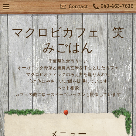
043-463-7636
Contact
マクロビカフェ 笑
みごはん
千葉県佐倉市うすい
オーガニック野菜と無農薬玄米を中心としたカフェ
マクロビオティックの考え方を取り入れた
心と体にやさしいご飯を提供しています
ペット相談
カフェの他にロースイーツレッスンも開催しています
メニュー