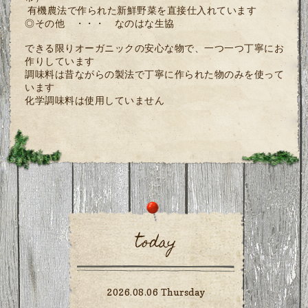
有機農法で作られた新鮮野菜を直接仕入れています
◎その他 ・・・ なのはな生協
できる限りオーガニックの安心な物で、一つ一つ丁寧にお
作りしています
調味料は昔ながらの製法で丁寧に作られた物のみを使って
います
化学調味料は使用していません
today
2026.08.06 Thursday