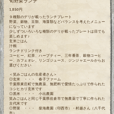
旬野菜ランチ
1,850円
９種類のデリが載ったランチプレート
野菜、穀物、豆類、海藻類などバランスを考えたメニュー
になっています
少しずついろいろな種類のデリが載ったプレートは目でも
楽しめます♪
玄米ごはん
汁椀
ランチドリンク付き
コーヒー、紅茶、ハーブティー、三年番茶、穀物コーヒ
ー、カフェオレ、リンゴジュース、ジンジャエールからお
選びください
＜笑みごはんの生産者さん＞
◎玄米 ・・・ 春子ファーム
千葉県東庄町で無農薬、無肥料で愛情たっぷりで作られた
コシヒカリ玄米です
◎黒米 ・・・ 小出農園
笑みごはんと同じ千葉県佐倉市で無農薬で丁寧に作られた
古代米です
◎野菜 ・・・ 柴海農園（印西市）・村越さん（八千代
市）