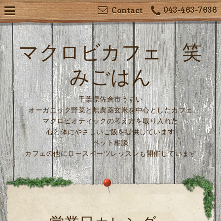
043-463-7636
Contact
マクロビカフェ 笑
みごはん
千葉県佐倉市うすい
オーガニック野菜と無農薬玄米を中心としたカフェ
マクロビオティックの考え方を取り入れた
心と体にやさしいご飯を提供しています
ペット相談
カフェの他にロースイーツレッスンも開催しています