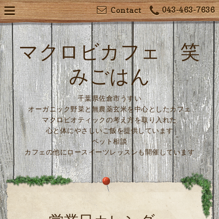
043-463-7636
Contact
マクロビカフェ 笑
みごはん
千葉県佐倉市うすい
オーガニック野菜と無農薬玄米を中心としたカフェ
マクロビオティックの考え方を取り入れた
心と体にやさしいご飯を提供しています
ペット相談
カフェの他にロースイーツレッスンも開催しています