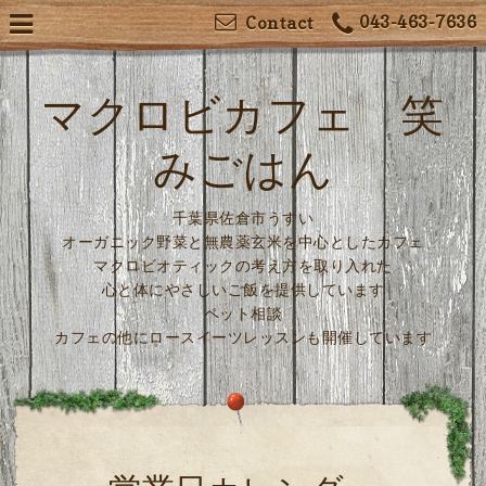
043-463-7636
Contact
マクロビカフェ 笑
みごはん
千葉県佐倉市うすい
オーガニック野菜と無農薬玄米を中心としたカフェ
マクロビオティックの考え方を取り入れた
心と体にやさしいご飯を提供しています
ペット相談
カフェの他にロースイーツレッスンも開催しています