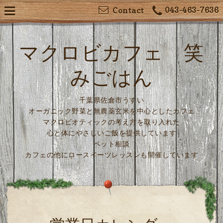
043-463-7636
Contact
マクロビカフェ 笑
みごはん
千葉県佐倉市うすい
オーガニック野菜と無農薬玄米を中心としたカフェ
マクロビオティックの考え方を取り入れた
心と体にやさしいご飯を提供しています
ペット相談
カフェの他にロースイーツレッスンも開催しています