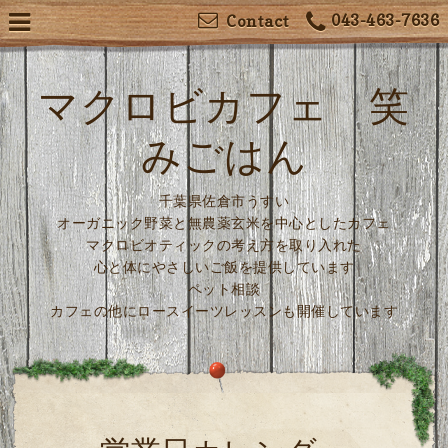
043-463-7636
Contact
マクロビカフェ 笑
みごはん
千葉県佐倉市うすい
オーガニック野菜と無農薬玄米を中心としたカフェ
マクロビオティックの考え方を取り入れた
心と体にやさしいご飯を提供しています
ペット相談
カフェの他にロースイーツレッスンも開催しています