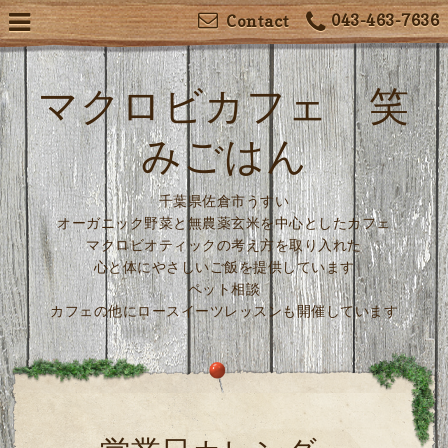
043-463-7636
Contact
マクロビカフェ 笑
みごはん
千葉県佐倉市うすい
オーガニック野菜と無農薬玄米を中心としたカフェ
マクロビオティックの考え方を取り入れた
心と体にやさしいご飯を提供しています
ペット相談
カフェの他にロースイーツレッスンも開催しています