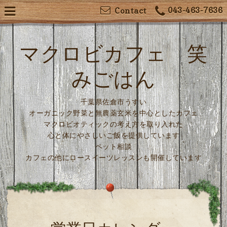
043-463-7636
Contact
マクロビカフェ 笑
みごはん
千葉県佐倉市うすい
オーガニック野菜と無農薬玄米を中心としたカフェ
マクロビオティックの考え方を取り入れた
心と体にやさしいご飯を提供しています
ペット相談
カフェの他にロースイーツレッスンも開催しています