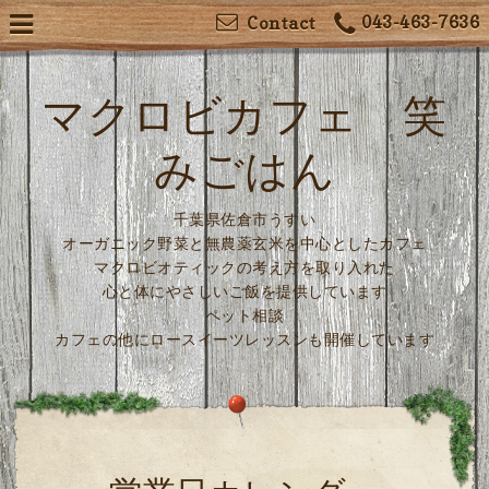
043-463-7636
Contact
マクロビカフェ 笑
みごはん
千葉県佐倉市うすい
オーガニック野菜と無農薬玄米を中心としたカフェ
マクロビオティックの考え方を取り入れた
心と体にやさしいご飯を提供しています
ペット相談
カフェの他にロースイーツレッスンも開催しています