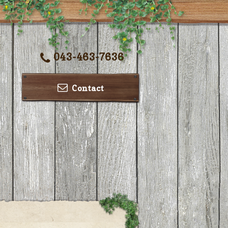
043-463-7636
Contact