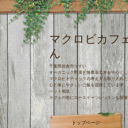
マクロビカフ
ん
千葉県佐倉市うすい
オーガニック野菜と無農薬玄米を中心とし
マクロビオティックの考え方を取り入れた
心と体にやさしいご飯を提供しています
ペット相談
カフェの他にロースイーツレッスンも開催
トップページ