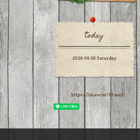
today
2026.08.08 Saturday
https://lin.ee/m7S1muF