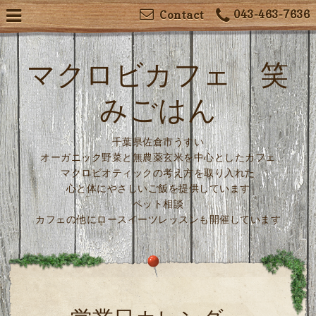
043-463-7636
Contact
マクロビカフェ 笑
みごはん
千葉県佐倉市うすい
オーガニック野菜と無農薬玄米を中心としたカフェ
マクロビオティックの考え方を取り入れた
心と体にやさしいご飯を提供しています
ペット相談
カフェの他にロースイーツレッスンも開催しています