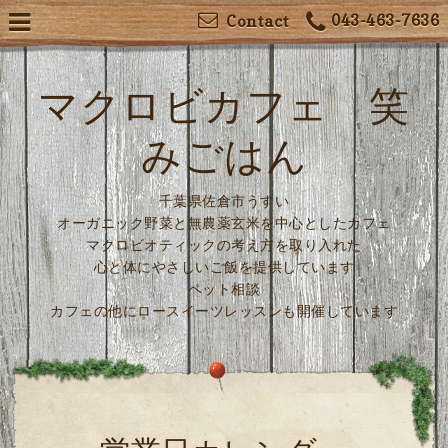
043-463-7636
Contact
マクロビカフェ 笑
みごはん
千葉県佐倉市うすい
オーガニック野菜と無農薬玄米を中心としたカフェ
マクロビオティックの考え方を取り入れた
心と体にやさしいご飯を提供しています
ペット相談
カフェの他にロースイーツレッスンも開催しています