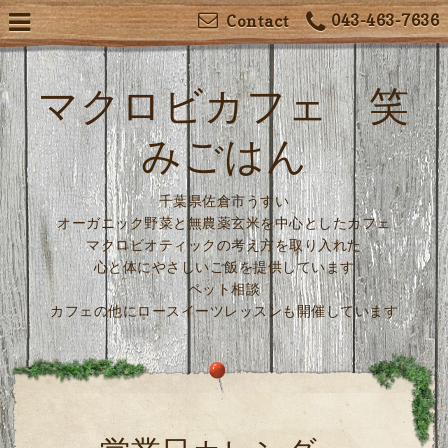
043-463-7636
Contact
マクロビカフェ 笑
みごはん
千葉県佐倉市うすい
オーガニック野菜と無農薬玄米を中心としたカフェ
マクロビオティックの考え方を取り入れた
心と体にやさしいご飯を提供しています
ペット相談
カフェの他にロースイーツレッスンも開催しています