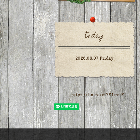
today
2026.08.07 Friday
https://lin.ee/m7S1muF