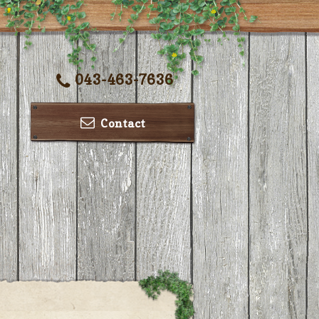
043-463-7636
Contact