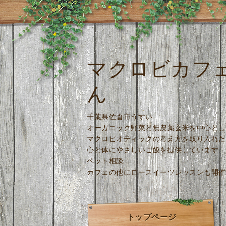
マクロビカフ
ん
千葉県佐倉市うすい
オーガニック野菜と無農薬玄米を中心とし
マクロビオティックの考え方を取り入れた
心と体にやさしいご飯を提供しています
ペット相談
カフェの他にロースイーツレッスンも開催
トップページ