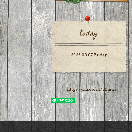
today
2026.08.07 Friday
https://lin.ee/m7S1muF