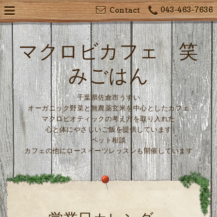
043-463-7636
Contact
マクロビカフェ 笑
みごはん
千葉県佐倉市うすい
オーガニック野菜と無農薬玄米を中心としたカフェ
マクロビオティックの考え方を取り入れた
心と体にやさしいご飯を提供しています
ペット相談
カフェの他にロースイーツレッスンも開催しています